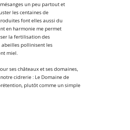
s à mésanges un peu partout et
uster les centaines de
troduites font elles aussi du
ivant en harmonie me permet
ser la fertilisation des
abeilles pollinisent les
nt miel.
our ses châteaux et ses domaines,
 notre cidrerie : Le Domaine de
s prétention, plutôt comme un simple