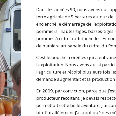
Dans les années 90, nous avons eu l’op
terre agricole de 5 hectares autour de l
enclenché le démarrage de l’exploitati
pommiers : hautes-tiges, basses-tiges, 
pommes à cidre traditionnelles. Et n
de manière artisanale du cidre, du P
C’est le bouche à oreilles qui a entraî
l’exploitation. Nous avons aussi partic
l’agriculture et récolté plusieurs fois l
demande augmentait et la production 
En 2009, par conviction, parce que j’es
producteur récoltant, je devais respecte
permettait cette belle aventure. J’ai co
bio. Parallèlement j’ai appliqué des m