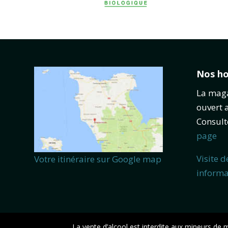
Nos ho
La maga
ouvert 
Consul
page
Visite d
Votre itinéraire sur Google map
informa
La vente d’alcool est interdite aux mineurs d