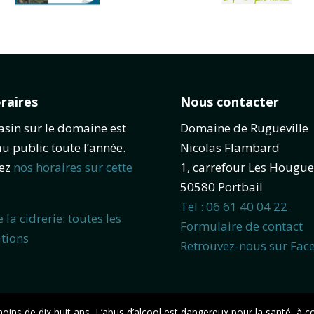
raires
Nous contacter
sin sur le domaine est
Domaine de Rugueville
au public toute l’année.
Nicolas Flambard
tez
nos horaires sur cette
1, carrefour Les Hougue
50580 Portbail
Tel : 06 61 40 04 22
e la cidrerie: toutes les
Formulaire de contact
tions
Retrouvez-nous sur Fac
e moins de dix huit ans, L’abus d’alcool est dangereux pour la santé